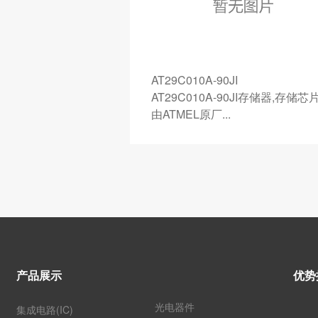
JI
SN74LV541APWR
-90JI存储器,存储芯片
SN74LV541APWR低功耗逻辑
.
TI原厂生产,采用...
产品展示
优势
光电器件
集成电路(IC)