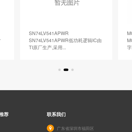
MC14093BDTR2G
IC由
MC14093BDTR2G CMOS电路,数
字逻辑IC由ON...
推荐
联系我们
广东省深圳市福田区