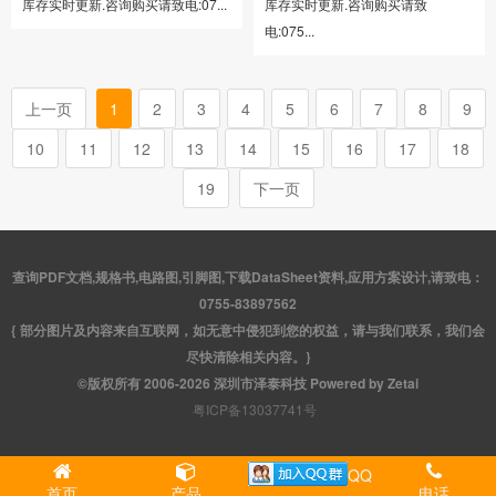
库存实时更新.咨询购买请致电:07...
库存实时更新.咨询购买请致
电:075...
上一页
1
2
3
4
5
6
7
8
9
10
11
12
13
14
15
16
17
18
19
下一页
查询PDF文档,规格书,电路图,引脚图,下载DataSheet资料,应用方案设计,请致电：
0755-83897562
{ 部分图片及内容来自互联网，如无意中侵犯到您的权益，请与我们联系，我们会
尽快清除相关内容。}
©版权所有 2006-2026 深圳市泽泰科技 Powered by Zetai
粤ICP备13037741号
QQ
首页
产品
电话