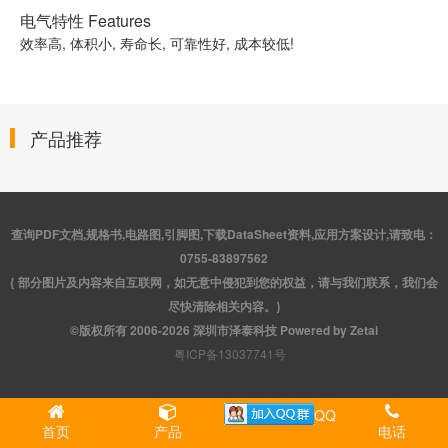
电气特性 Features
效率高, 体积小, 寿命长, 可靠性好, 成本较低!
产品推荐
查询PDF文档,规格书,电路图,引脚图,下载DataSheet资料,应用方案设计,请致电：
0755-83897562
{ 部分图片及内容来自互联网，如无意中侵犯到您的权益，请与我们联系，我们会
尽快清除相关内容。}
©版权所有 2006-2026 深圳市泽泰科技 Powered by Zetai
粤ICP备13037741号
QQ
首页
产品
电话