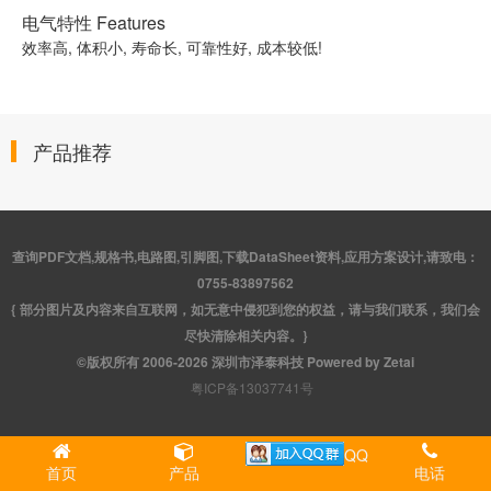
电气特性 Features
效率高, 体积小, 寿命长, 可靠性好, 成本较低!
产品推荐
查询PDF文档,规格书,电路图,引脚图,下载DataSheet资料,应用方案设计,请致电：
0755-83897562
{ 部分图片及内容来自互联网，如无意中侵犯到您的权益，请与我们联系，我们会
尽快清除相关内容。}
©版权所有 2006-2026 深圳市泽泰科技 Powered by Zetai
粤ICP备13037741号
QQ
首页
产品
电话